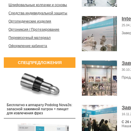
Шлифовальные колпачки и основы
Средства индивидуальной защиты
Int
Ортопедические изделия
25.04
Ортониксия / Протезирование
Завер
Перевязочный материал
Оформление кабинета
СПЕЦПРЕДЛОЖЕНИЯ
Зав
30.10
Пред
Бесплатно к аппарату Podolog Nova3s:
За
запасной зажимной патрон + пинцет
для извлечения фрез
16.11
С 26 
Наша