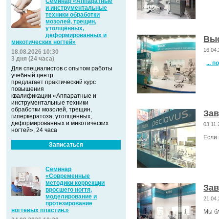
Семинар «Аппаратные
и инструментальные
техники обработки
мозолей, трещин,
утолщённых,
деформированных и
Выс
микотических ногтей»
16.04
18.08.2026 10:30
3 дня (24 часа)
... 
Для специалистов с опытом работы
учебный центр
предлагает практический курс
повышения
квалификации «Аппаратные и
инструментальные техники
обработки мозолей, трещин,
За
гиперкератоза, утолщенных,
деформированных и микотических
03.11
ногтей», 24 часа
Если 
Записаться
Семинар
«Современные
методики коррекции
Зав
вросшего ногтя,
моделирование и
21.04
протезирование
ногтевых пластин.»
Мы бл