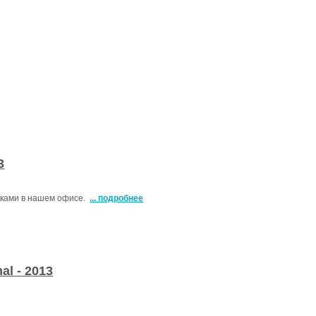
3
инками в нашем офисе.
... подробнее
l - 2013