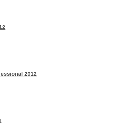
12
ssional 2012
1