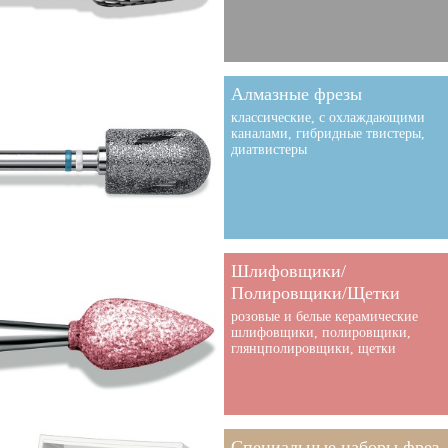
Алмазные фрезы
классические, с охлаждающими
каналами, гибридные твистеры,
диатвистеры
Шлифовщики/
Полировщики/Щетки
розовые и белые керамические
шлифовщики, полировщики,
глянцполировщики, щетки
Специальные наборы фрез