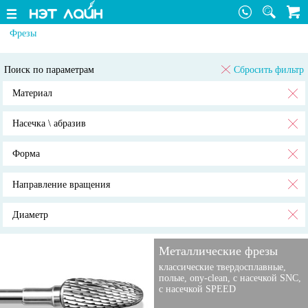
Фрезы
Поиск по параметрам
Сбросить фильтр
Материал
Насечка \ абразив
Форма
Направление вращения
Диаметр
Металлические фрезы
классические твердосплавные,
полые, ony-clean, с насечкой SNC,
с насечкой SPEED