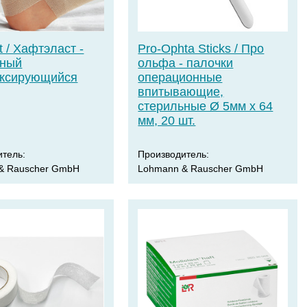
t / Хафтэласт -
Pro-Ophta Sticks / Про
чный
ольфа - палочки
ксирующийся
операционные
впитывающие,
стерильные Ø 5мм х 64
мм, 20 шт.
итель:
Производитель:
& Rauscher GmbH
Lohmann & Rauscher GmbH