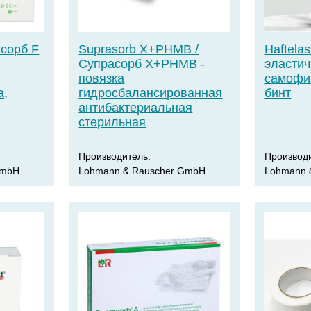
асорб F
Suprаsorb X+PHMB /
Haftelas
Супрасорб X+PHMB -
эласти
повязка
самофи
а,
гидросбалансированная
бинт
антибактериальная
стерильная
Производитель:
Производ
GmbH
Lohmann & Rauscher GmbH
Lohmann 