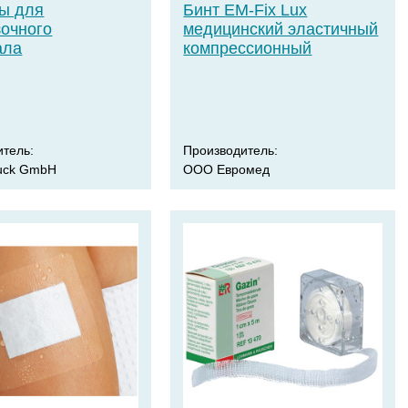
ы для
Бинт EM-Fix Lux
зочного
медицинский эластичный
ала
компрессионный
итель:
Производитель:
Ruck GmbH
ООО Евромед