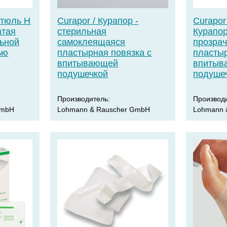
атюль Н
Curapor / Курапор -
Curapor 
атая
стерильная
Курапор
льной
самоклеящаяся
прозрач
ью
пластырная повязка с
пластыр
впитывающей
впитыв
подушечкой
подушеч
Производитель:
Производ
GmbH
Lohmann & Rauscher GmbH
Lohmann 