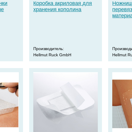
чки
Коробка акриловая для
Ножниц
ые
хранения кополина
перевя
матери
Производитель:
Производ
Hellmut Ruck GmbH
Hellmut 