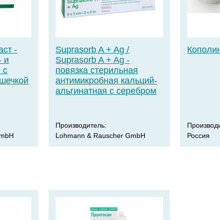
аст -
Suprasorb A + Ag /
Кополи
- и
Suprasorb A + Ag -
 с
повязка стерильная
ушечкой
антимикробная кальций-
альгинатная c серебром
Производитель:
Производ
GmbH
Lohmann & Rauscher GmbH
Россия