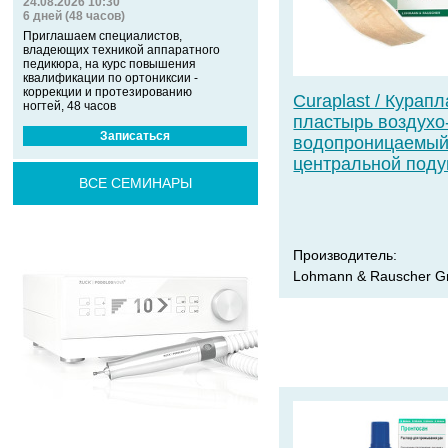
24.08.2026 10:30
6 дней (48 часов)
Приглашаем специалистов,
владеющих техникой аппаратного
педикюра, на курс повышения
квалификации по ортониксии -
коррекции и протезированию
Curaplast / Курапл
ногтей, 48 часов
пластырь воздухо
Записаться
водопроницаемый
центральной под
ВСЕ СЕМИНАРЫ
Производитель:
Lohmann & Rauscher 