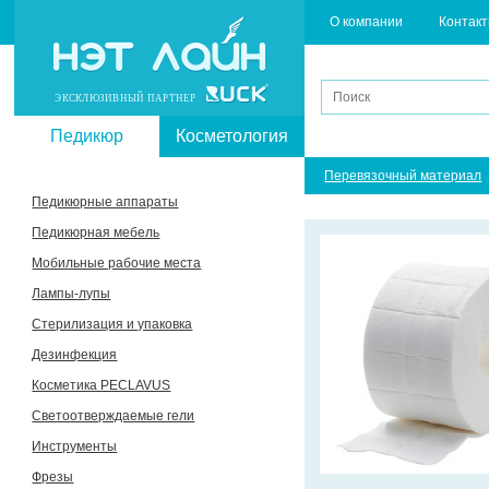
О компании
Контак
ЭКСКЛЮЗИВНЫЙ ПАРТНЕР
Педикюр
Косметология
Перевязочный материал
Педикюрные аппараты
Педикюрная мебель
Мобильные рабочие места
Лампы-лупы
Стерилизация и упаковка
Дезинфекция
Косметика PECLAVUS
Светоотверждаемые гели
Инструменты
Фрезы