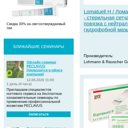
Lomatuell H / Лом
- стерильная сетч
повязка с нейтра
Скидка 30% на светоотверждаемый
лак
гидрофобной маз
БЛИЖАЙШИЕ СЕМИНАРЫ
Производитель:
Lohmann & Rauscher 
Офлайн семинар
PECLAVUS
(проводится в офисе
компании)
12.08.2026 11:00
1 день (4 часа)
Приглашаем специалистов
ногтевого сервиса на бесплатные
ознакомительные семинары по
применению профессиональной
косметики PECLAVUS.
Записаться