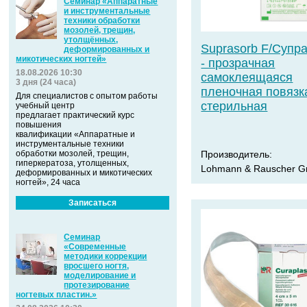
Семинар «Аппаратные
и инструментальные
техники обработки
мозолей, трещин,
утолщённых,
Suprаsorb F/Супр
деформированных и
микотических ногтей»
- прозрачная
18.08.2026 10:30
самоклеящаяся
3 дня (24 часа)
пленочная повязк
Для специалистов с опытом работы
стерильная
учебный центр
предлагает практический курс
повышения
квалификации «Аппаратные и
инструментальные техники
обработки мозолей, трещин,
Производитель:
гиперкератоза, утолщенных,
Lohmann & Rauscher 
деформированных и микотических
ногтей», 24 часа
Записаться
Семинар
«Современные
методики коррекции
вросшего ногтя,
моделирование и
протезирование
ногтевых пластин.»