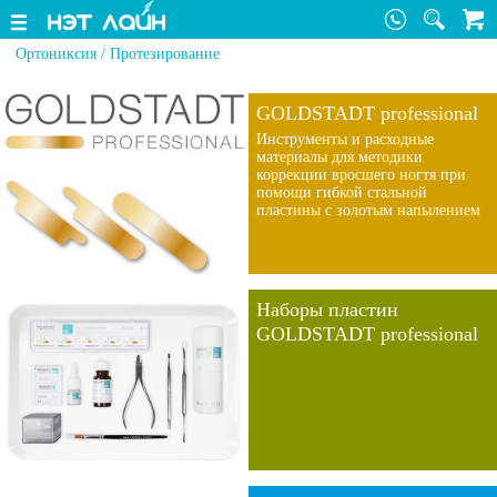
Ортониксия / Протезирование
GOLDSTADT professional
Инструменты и расходные
материалы для методики
коррекции вросшего ногтя при
помощи гибкой стальной
пластины с золотым напылением
Наборы пластин
GOLDSTADT professional