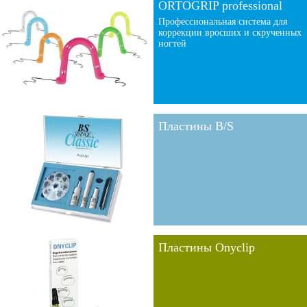
ORTOGRIP professional
Профессиональная система для
коррекции вросших и скрученных
ногтей
Пластины B/S
Пластины Onyclip