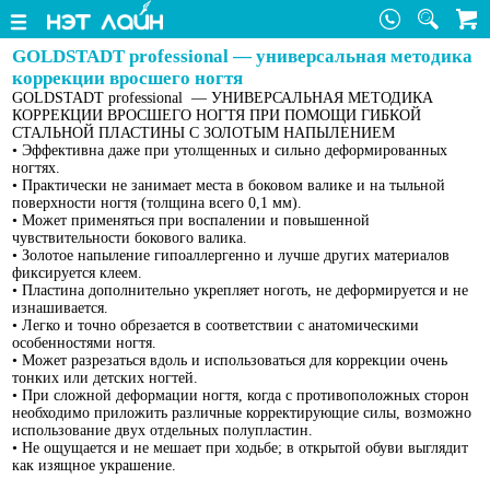
GOLDSTADT professional — универсальная методика
коррекции вросшего ногтя
GOLDSTADT professional — УНИВЕРСАЛЬНАЯ МЕТОДИКА
КОРРЕКЦИИ ВРОСШЕГО НОГТЯ ПРИ ПОМОЩИ ГИБКОЙ
СТАЛЬНОЙ ПЛАСТИНЫ С ЗОЛОТЫМ НАПЫЛЕНИЕМ
• Эффективна даже при утолщенных и сильно деформированных
ногтях.
• Практически не занимает места в боковом валике и на тыльной
поверхности ногтя (толщина всего 0,1 мм).
• Может применяться при воспалении и повышенной
чувствительности бокового валика.
• Золотое напыление гипоаллергенно и лучше других материалов
фиксируется клеем.
• Пластина дополнительно укрепляет ноготь, не деформируется и не
изнашивается.
• Легко и точно обрезается в соответствии с анатомическими
особенностями ногтя.
• Может разрезаться вдоль и использоваться для коррекции очень
тонких или детских ногтей.
• При сложной деформации ногтя, когда с противоположных сторон
необходимо приложить различные корректирующие силы, возможно
использование двух отдельных полупластин.
• Не ощущается и не мешает при ходьбе; в открытой обуви выглядит
как изящное украшение.