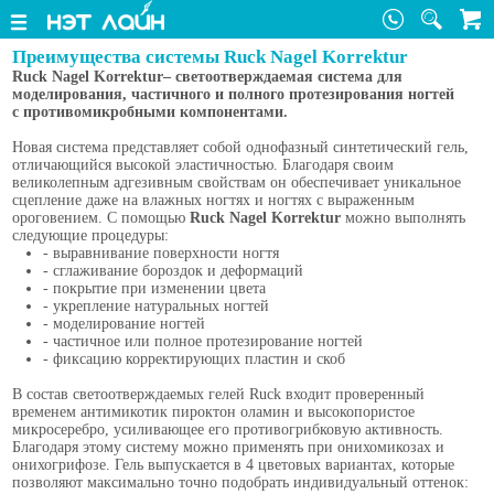
Преимущества системы Ruck Nagel Korrektur
Ruck Nagel Korrektur– светоотверждаемая система для
моделирования, частичного и полного протезирования ногтей
с противомикробными компонентами.
Новая система представляет собой однофазный синтетический гель,
отличающийся высокой эластичностью. Благодаря своим
великолепным адгезивным свойствам он обеспечивает уникальное
сцепление даже на влажных ногтях и ногтях с выраженным
ороговением. С помощью
Ruck Nagel Korrektur
можно выполнять
следующие процедуры:
- выравнивание поверхности ногтя
- сглаживание бороздок и деформаций
- покрытие при изменении цвета
- укрепление натуральных ногтей
- моделирование ногтей
- частичное или полное протезирование ногтей
- фиксацию корректирующих пластин и скоб
В состав светоотверждаемых гелей Ruck входит проверенный
временем антимикотик пироктон оламин и высокопористое
микросеребро, усиливающее его противогрибковую активность.
Благодаря этому систему можно применять при онихомикозах и
онихогрифозе. Гель выпускается в 4 цветовых вариантах, которые
позволяют максимально точно подобрать индивидуальный оттенок: