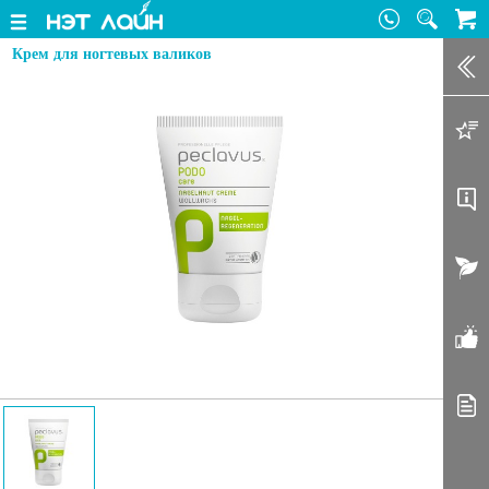
Крем для ногтевых валиков
Зак
Доб
Оп
Акт
От
Ста