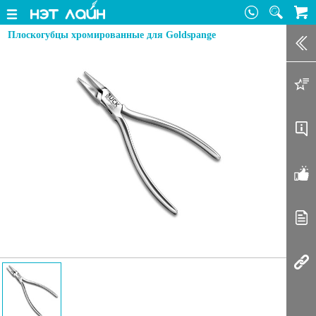
Плоскогубцы хромированные для Goldspange
Зак
Доб
Оп
От
Ста
Соп