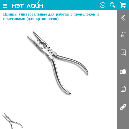
Щипцы универсальные для работы с проволокой и
Зак
пластинами (для ортониксии)
Доб
Оп
От
Ста
Соп