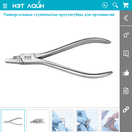
Универсальные ступенчатые круглогубцы для ортониксии
Зак
Доб
Оп
От
Ста
Соп